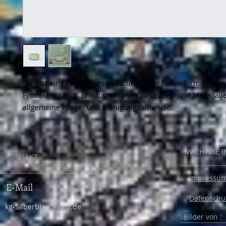
Dies ist eine Produktbeschreibung. Füge hier Informationen
Produkt hinzu, z. B. Informationen zu Größen und Materialie
allgemeine Pflege- und Reinigungshinweise.
WICHTIGE 
KONTAKT
Impressu
E-Mail
Datenschu
kg-Silberblau@web.de
Bilder von :