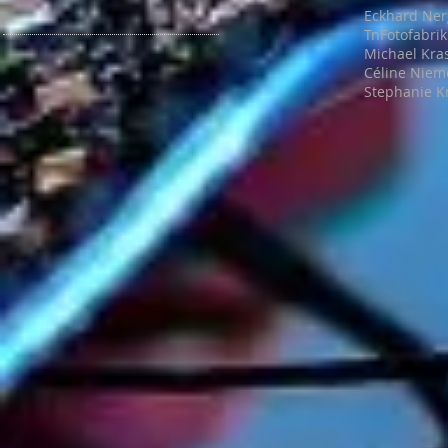
Eckhard Ner
TnFotofabrik
Michael Kra
Céline Niem
Stephanie K